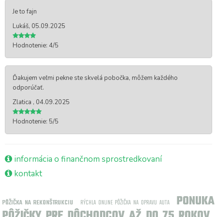
Je to fajn
Lukáš, 05.09.2025
Hodnotenie: 4/5
Ďakujem veľmi pekne ste skvelá pobočka, môžem každého
odporúčať.
Zlatica , 04.09.2025
Hodnotenie: 5/5
informácia o finančnom sprostredkovaní
kontakt
PONUKA
PÔŽIČKA NA REKONŠTRUKCIU
RÝCHLA ONLINE PÔŽIČKA NA OPRAVU AUTA
PÔŽIČKY PRE DÔCHODCOV AŽ DO 75 ROKOV