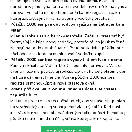
Lukáš žije so svojou manželkou a dvoma deťmi. Blížili sa
narodeniny jeho syna Jána a on nevedel, aký darček má synovi
darovať. Pomohla mu dostupná pôžička bez registra, vďaka
ktorej zaplatil synovi na narodeniny vodičský preukaz.
Pôžičku 1000 eur pre dôchodcov využili manželia Janka a
Milan
Milan a Janka sú už dlhé roky manželia. Začali si prerábať byť.
Rozmýšľajú o kúpe novej sedačky, pretože tá ich je už zničená.
Nemajú na to dostatok financií. Preto požiadali o pôžičku pre
dôchodcov, s ktorou si mohli dovoliť sedačku kúpiť.
Pôžičku 2000 eur bez registra vybavil klient Ivan z domu
Pán Ivan kúpil starší dom, ktorý si pomaly opravoval. Vzal si
úver a niečo mu požičali aj rodičia. Opravil ho celý okrem okien,
na ktoré už nemal financie. Vďaka pôžičke 2000 eur bez
registra si mohol kúpiť aj nové plastové okná.
Vďaka pôžičke 500 € online ihneď na účet si Michaela
zaplatila kurz
Michaela pracuje ako recepčná hoteli, aby si našetrila peniaze
na vizážistický kurz. Jej snom je mať vlastný salón. Keď našla
inzerát s kurzom, nemala našetrených toľko peňazí. Pomohla jej
pôžička online ihneď na účet, vďaka ktorej si kurz zaplatila.