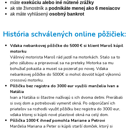
máte
exekúciu alebo iné nútené zrážky
ak ste živnostník a
podnikáte menej ako 6 mesiacov
ak máte vyhlásený
osobný bankrot
História schválených online pôžičiek:
Vďaka nebankovej pôžičke do 5000 € si klient Maroš kúpil
motorku
Vášnivý motorista Maroš rád jazdí na motorkách. Stalo sa to
jeho záľubou a pripravoval sa na preteky. Motorka sa mu
bohužiaľ pokazila a musel sa pozerať po novej. Vďaka
nebankovej pôžičke do 5000€ si mohol dovoliť kúpiť výkonnú
crossovú motorku.
Pôžičku bez registra do 3000 eur využili manželia Ivan a
Natália
Ivan a Natália si šťastne nažívajú s ich dvoma deťmi. Prerábali
si svoj dom a potrebovali vymeniť okná. Po odporúčaní ich
priateľov sa rozhodli využiť pôžičku bez registra do 3000 eur,
vďaka ktorej si kúpili nové plastové okná na celý dom.
Pôžička 1000 € ihneď pomohla Mariane a Petrovi
Manželia Mariana a Peter si kúpili starší domček, ktorý si