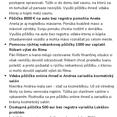
postupne opravovali. Túžili si do domu dať saunu, na ktorú sa
im bohužiaľ už peniaze nezvýšili. Využili pôžičku ihneď, vďaka
ktorej si kúpili malú saunu.
Pôžička 8000 € na auto bez registra pomohla Anete
Aneta je aj majiteľkou mäsiarne. Ponúka kvalitné mäso a
mäsové výrobky. Svoju ponuku chcela rozšíriť o donášku.
Využila pôžičku na auto bez registra, vďaka ktorej si kúpila
chladiarenské vozidlo a mohla mäso roznášať po celom meste.
Pomocou rýchlej nebankovej pôžičky 1000 eur zaplatil
Róbert výlet do Ríma
Pán Róbert a Ivana milujú cestovanie. Kvôli finančnej situácii si
však nemôžu dovoliť odcestovať. Róbert chcel priateľku Ivanu
potešiť, a preto požiadal o rýchlu nebankovú pôžičku, s ktorou
si mohli dovoliť zaplatiť výlet do Ríma.
Vďaka pôžičke online ihneď si Andrea zariadila kozmetický
salón
Klientka Andrea mala sen - stať sa kozmetičkou. Už od strednej
školy sa tomu venovala naplno. Túžila po vlastnom salóne s
vybavením. Rozhodla sa pre pôžičku online ihneď a zariadila si
krásny kozmetický salón.
Dostupná pôžička 500 eur bez registra vyriešila Lukášov
problém