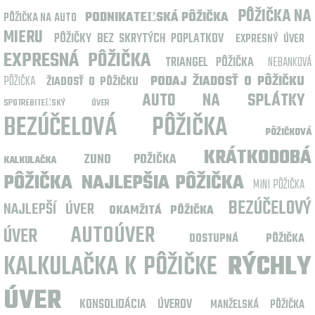
PÔŽIČKA NA
PODNIKATEĽSKÁ PÔŽIČKA
PÔŽIČKA NA AUTO
MIERU
PÔŽIČKY BEZ SKRYTÝCH POPLATKOV
EXPRESNÝ ÚVER
EXPRESNÁ PÔŽIČKA
TRIANGEL PÔŽIČKA
NEBANKOVÁ
PÔŽIČKA
PODAJ ŽIADOSŤ O PÔŽIČKU
ŽIADOSŤ O PÔŽIČKU
AUTO NA SPLÁTKY
SPOTREBITEĽSKÝ ÚVER
BEZÚČELOVÁ PÔŽIČKA
PÔŽIČKOVÁ
KRÁTKODOBÁ
ZUNO POŽIČKA
KALKULAČKA
PÔŽIČKA
NAJLEPŠIA PÔŽIČKA
MINI PÔŽIČKA
BEZÚČELOVÝ
NAJLEPŠÍ ÚVER
OKAMŽITÁ PÔŽIČKA
AUTOÚVER
ÚVER
DOSTUPNÁ PÔŽIČKA
KALKULAČKA K PÔŽIČKE
RÝCHLY
ÚVER
KONSOLIDÁCIA ÚVEROV
MANŽELSKÁ PÔŽIČKA