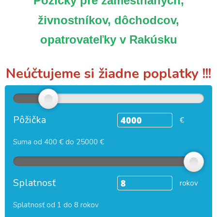
Pôžičky pre zamestnaných,
živnostníkov, dôchodcov,
opatrovateľky v Rakúsku
Neúčtujeme si žiadne poplatky !!!
Pôžička
€
Suma od 400 € do 25000 €
Splatnosť
rokov
Splatnosť od 1 do 8 rokov