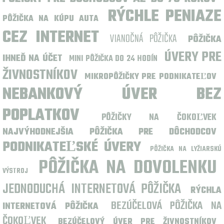
RÝCHLE PENIAZE
PÔŽIČKA NA KÚPU AUTA
CEZ INTERNET
VIANOČNÁ PÔŽIČKA
PÔŽIČKA
ÚVERY PRE
IHNEĎ NA ÚČET
MINI PÔŽIČKA DO 24 HODÍN
ŽIVNOSTNÍKOV
MIKROPÔŽIČKY PRE PODNIKATEĽOV
NEBANKOVÝ ÚVER BEZ
POPLATKOV
PÔŽIČKY NA ČOKOĽVEK
NAJVÝHODNEJŠIA PÔŽIČKA PRE DÔCHODCOV
PODNIKATEĽSKÉ ÚVERY
PÔŽIČKA NA LYŽIARSKÚ
PÔŽIČKA NA DOVOLENKU
VÝSTROJ
JEDNODUCHÁ INTERNETOVÁ PÔŽIČKA
RÝCHLA
BEZÚČELOVÁ PÔŽIČKA NA
INTERNETOVÁ PÔŽIČKA
ČOKOĽVEK
BEZÚČELOVÝ ÚVER PRE ŽIVNOSTNÍKOV