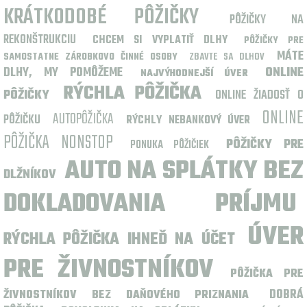
KRÁTKODOBÉ PÔŽIČKY
PÔŽIČKY NA
REKONŠTRUKCIU
CHCEM SI VYPLATIŤ DLHY
PÔŽIČKY PRE
MÁTE
SAMOSTATNE ZÁROBKOVO ČINNÉ OSOBY
ZBAVTE SA DLHOV
DLHY, MY POMÔŽEME
ONLINE
NAJVÝHODNEJŠÍ ÚVER
RÝCHLA PÔŽIČKA
PÔŽIČKY
ONLINE ŽIADOSŤ O
ONLINE
AUTOPÔŽIČKA
PÔŽIČKU
RÝCHLY NEBANKOVÝ ÚVER
PÔŽIČKA NONSTOP
PÔŽIČKY PRE
PONUKA PÔŽIČIEK
AUTO NA SPLÁTKY BEZ
DLŽNÍKOV
DOKLADOVANIA PRÍJMU
ÚVER
RÝCHLA PÔŽIČKA IHNEĎ NA ÚČET
PRE ŽIVNOSTNÍKOV
PÔŽIČKA PRE
DOBRÁ
ŽIVNOSTNÍKOV BEZ DAŇOVÉHO PRIZNANIA