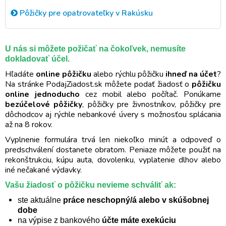
Pôžičky pre opatrovateľky v Rakúsku
U nás si môžete požičať na čokoľvek, nemusíte
dokladovať účel.
Hľadáte
online pôžičku
alebo rýchlu pôžičku
ihneď na účet
?
Na stránke PodajZiadost.sk môžete podať žiadosť o
pôžičku
online jednoducho
cez mobil alebo počítač. Ponúkame
bezúčelové pôžičky
, pôžičky pre živnostníkov, pôžičky pre
dôchodcov aj rýchle nebankové úvery s možnosťou splácania
až na 8 rokov.
Vyplnenie formulára trvá len niekoľko minút a odpoveď o
predschválení dostanete obratom. Peniaze môžete použiť na
rekonštrukciu, kúpu auta, dovolenku, vyplatenie dlhov alebo
iné nečakané výdavky.
Vašu žiadosť o pôžičku nevieme schváliť ak:
ste aktuálne
práce neschopný/á alebo v skúšobnej
dobe
na výpise z bankového
účte máte exekúciu