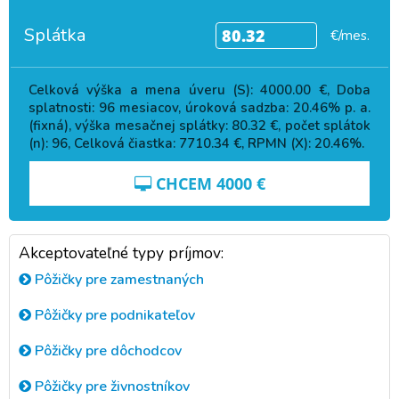
Splátka
€/mes.
Celková výška a mena úveru (S):
4000.00
€, Doba
splatnosti:
96
mesiacov, úroková sadzba:
20.46
% p. a.
(fixná), výška mesačnej splátky:
80.32
€, počet splátok
(n):
96
, Celková čiastka:
7710.34
€, RPMN (X):
20.46
%.
CHCEM
4000
€
Akceptovateľné typy príjmov:
Pôžičky pre zamestnaných
Pôžičky pre podnikateľov
Pôžičky pre dôchodcov
Pôžičky pre živnostníkov