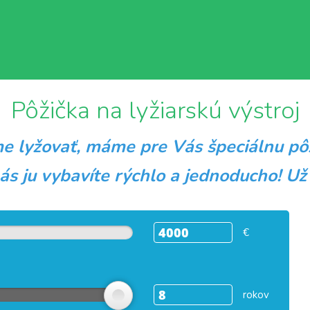
Pôžička na lyžiarskú výstroj
ime lyžovať, máme pre Vás špeciálnu pô
ás ju vybavíte rýchlo a jednoducho! Už
€
rokov