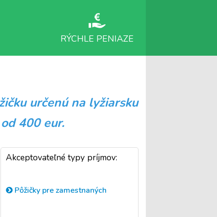
RÝCHLE PENIAZE
žičku určenú na lyžiarsku
 o
d 400 eur.
Akceptovateľné typy príjmov:
Pôžičky pre zamestnaných