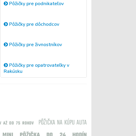
Pôžičky pre podnikateľov
Pôžičky pre dôchodcov
Pôžičky pre živnostníkov
Pôžičky pre opatrovateľky v
Rakúsku
PÔŽIČKA NA KÚPU AUTA
V AŽ DO 75 ROKOV
MINI PÔŽIČKA DO 24 HODÍN