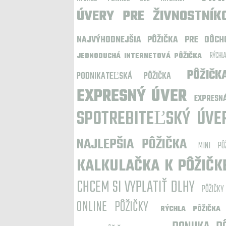
ÚVERY PRE ŽIVNOSTNÍK
NAJVÝHODNEJŠIA PÔŽIČKA PRE DÔCH
RÝCHL
JEDNODUCHÁ INTERNETOVÁ PÔŽIČKA
PÔŽIČ
PODNIKATEĽSKÁ PÔŽIČKA
EXPRESNÝ ÚVER
EXPRESN
SPOTREBITEĽSKÝ ÚV
NAJLEPŠIA PÔŽIČKA
MINI PÔ
KALKULAČKA K PÔŽIČK
CHCEM SI VYPLATIŤ DLHY
PÔŽIČKY
ONLINE PÔŽIČKY
RÝCHLA PÔŽIČKA