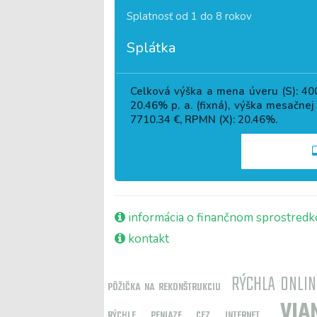
Splatnosť od 1 do 8 rokov
Splátka
Celková výška a mena úveru (S):
40
20.46
% p. a. (fixná), výška mesačnej
7710.34
€, RPMN (X):
20.46
%.
informácia o finančnom sprostredk
kontakt
RÝCHLA ONLIN
PÔŽIČKA NA REKONŠTRUKCIU
VIA
RÝCHLE PENIAZE CEZ INTERNET