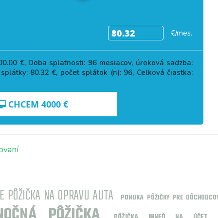
€/mes.
00.00
€, Doba splatnosti:
96
mesiacov, úroková sadzba:
 splátky:
80.32
€, počet splátok (n):
96
, Celková čiastka:
CHCEM
4000
€
ovaní
E PÔŽIČKA NA OPRAVU AUTA
PONUKA PÔŽIČKY PRE DÔCHODCO
NOČNÁ PÔŽIČKA
PÔŽIČKA IHNEĎ NA ÚČET