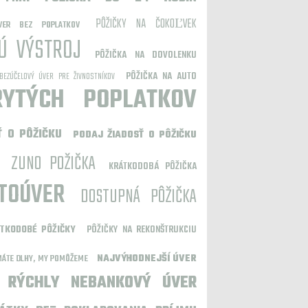
PÔŽIČKY NA ČOKOĽVEK
VER BEZ POPLATKOV
KÚ VÝSTROJ
PÔŽIČKA NA DOVOLENKU
PÔŽIČKA NA AUTO
BEZÚČELOVÝ ÚVER PRE ŽIVNOSTNÍKOV
RYTÝCH POPLATKOV
Ť O PÔŽIČKU
PODAJ ŽIADOSŤ O PÔŽIČKU
ZUNO POŽIČKA
KRÁTKODOBÁ PÔŽIČKA
TOÚVER
DOSTUPNÁ PÔŽIČKA
TKODOBÉ PÔŽIČKY
PÔŽIČKY NA REKONŠTRUKCIU
NAJVÝHODNEJŠÍ ÚVER
MÁTE DLHY, MY POMÔŽEME
RÝCHLY NEBANKOVÝ ÚVER