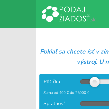
P
okiaľ sa chcete ísť v z
výstroj.
U
n
Pôžička
Suma od 400 € do 25000 €
Splatnosť