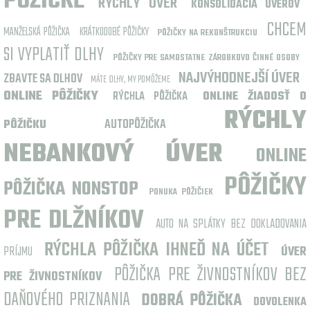
PÔŽIČKE
RÝCHLY ÚVER
KONSOLIDÁCIA ÚVEROV
CHCEM
MANŽELSKÁ PÔŽIČKA
KRÁTKODOBÉ PÔŽIČKY
PÔŽIČKY NA REKONŠTRUKCIU
SI VYPLATIŤ DLHY
PÔŽIČKY PRE SAMOSTATNE ZÁROBKOVO ČINNÉ OSOBY
NAJVÝHODNEJŠÍ ÚVER
ZBAVTE SA DLHOV
MÁTE DLHY, MY POMÔŽEME
ONLINE PÔŽIČKY
RÝCHLA PÔŽIČKA
ONLINE ŽIADOSŤ O
RÝCHLY
AUTOPÔŽIČKA
PÔŽIČKU
NEBANKOVÝ ÚVER
ONLINE
PÔŽIČKY
PÔŽIČKA NONSTOP
PONUKA PÔŽIČIEK
PRE DLŽNÍKOV
AUTO NA SPLÁTKY BEZ DOKLADOVANIA
RÝCHLA PÔŽIČKA IHNEĎ NA ÚČET
PRÍJMU
ÚVER
PÔŽIČKA PRE ŽIVNOSTNÍKOV BEZ
PRE ŽIVNOSTNÍKOV
DAŇOVÉHO PRIZNANIA
DOBRÁ PÔŽIČKA
DOVOLENKA