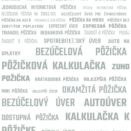
JEDNODUCHÁ INTERNETOVÁ PÔŽIČKA
RÝCHLA INTERNETOVÁ PÔŽIČKA
BEZÚČELOVÁ PÔŽIČKA NA ČOKOĽVEK
BEZÚČELOVÝ ÚVER PRE ŽIVNOSTNÍKOV
PÔŽIČKA NA MIERU
PÔŽIČKY BEZ
PÔŽIČKA NA AUTO
PODNIKATEĽSKÁ PÔŽIČKA
EXPRESNÝ ÚVER
EXPRESNÁ PÔŽIČKA
SKRYTÝCH POPLATKOV
TRIANGEL PÔŽIČKA
NEBANKOVÁ PÔŽIČKA
ŽIADOSŤ O PÔŽIČKU
PODAJ
SPOTREBITEĽSKÝ ÚVER
ŽIADOSŤ O PÔŽIČKU
AUTO NA
BEZÚČELOVÁ PÔŽIČKA
SPLÁTKY
PÔŽIČKOVÁ KALKULAČKA
ZUNO
POŽIČKA
NAJLEPŠIA PÔŽIČKA
KRÁTKODOBÁ PÔŽIČKA
OKAMŽITÁ PÔŽIČKA
MINI PÔŽIČKA
NAJLEPŠÍ ÚVER
BEZÚČELOVÝ ÚVER
AUTOÚVER
KALKULAČKA K
DOSTUPNÁ PÔŽIČKA